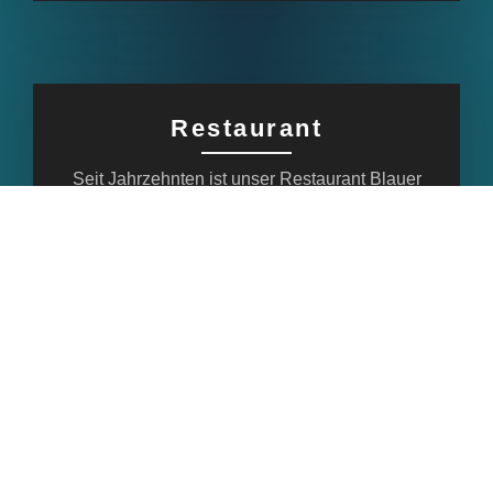
Restaurant
Seit Jahrzehnten ist unser Restaurant Blauer
Fasan mit historischem Ambiente und
exzellenter Küche eine Top-Adresse für
Gourmetliebhaber
WEBSITE